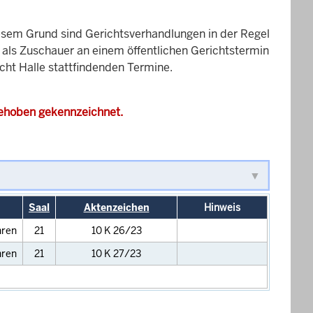
esem Grund sind Gerichtsverhandlungen in der Regel
it als Zuschauer an einem öffentlichen Gerichtstermin
icht Halle stattfindenden Termine.
gehoben gekennzeichnet.
Saal
Aktenzeichen
Hinweis
hren
21
10 K 26/23
hren
21
10 K 27/23