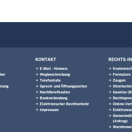
KONTAKT
RECHTS-I
E-Mail - Hinweis
Kostenrech
eher
Wegbeschreibung
Formulare
Telefonliste
Zeugen
ilung
Sprech- und Öffnungszeiten
Streitschl
Nachtbriefkasten
Gesetze (
Bankverbindung
Rechtspre
Elektronischer Rechtverkehr
Online-Ver
Impressum
Elektronis
Gemeinnütz
(Antrag)
Warnhinwe