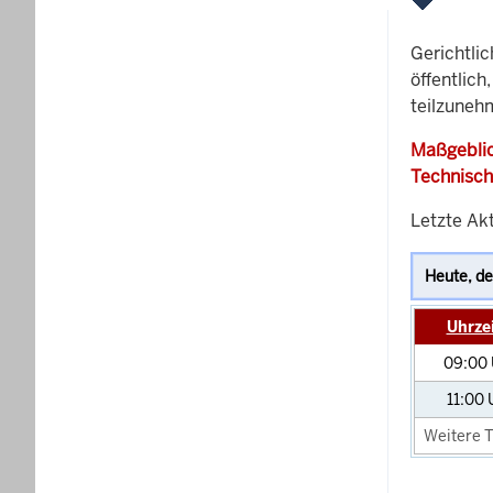
Gerichtli
öffentlich
teilzunehm
Maßgeblic
Technisch
Letzte Ak
Uhrze
09:00
11:00
Weitere T