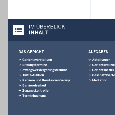
IM ÜBERBLICK
Justiz-Portal im Überblick:
INHALT
DAS GERICHT
AUFGABEN
Gerichtsvorstellung
Abteilungen
Sitzungstermine
Gerichtsvollzi
Zwangsversteigerungstermine
Gerichtsbezirk
Justiz-Auktion
Geschäftsverte
Karriere und Berufsorientierung
Mediation
Barrierefreiheit
Zugangskontrolle
Terminbuchung