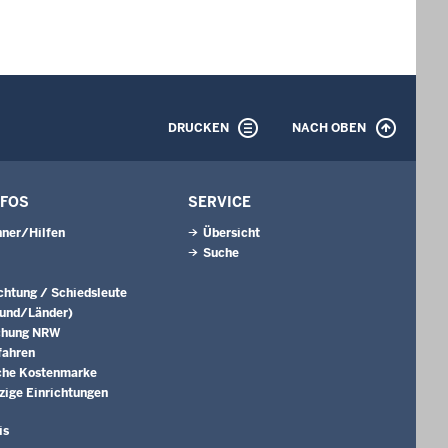
DRUCKEN
NACH OBEN
NFOS
SERVICE
ner/Hilfen
Übersicht
Suche
ichtung / Schiedsleute
Bund/Länder)
chung NRW
fahren
che Kostenmarke
ige Einrichtungen
is