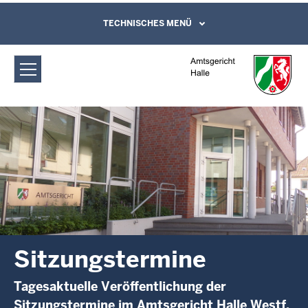
Direkt zum Inhalt
Amtsgericht Halle (Westf.):
TECHNISCHES MENÜ
Leichte Sprache, Gebärdensprachenvideo
und Kontaktformular
Sitzungstermine
Sitzungstermine
Tagesaktuelle Veröffentlichung der
Sitzungstermine im Amtsgericht Halle Westf.