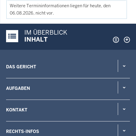
Weitere Termininformationen liegen für heute, den
06.08.2026, nicht vor.
IM ÜBERBLICK
Justiz-Portal im Überblick:
INHALT
DAS GERICHT
AUFGABEN
KONTAKT
RECHTS-INFOS