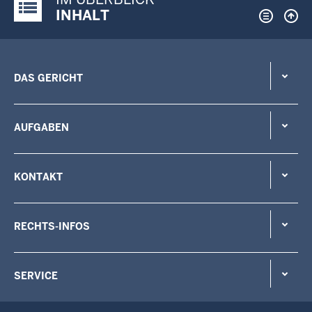
Justiz-Portal im Überblick:
INHALT
DAS GERICHT
AUFGABEN
KONTAKT
RECHTS-INFOS
SERVICE